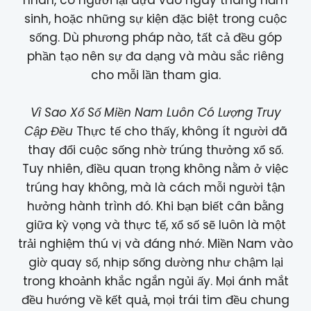
nhân, có người lại dựa vào ngày tháng năm
sinh, hoặc những sự kiện đặc biệt trong cuộc
sống. Dù phương pháp nào, tất cả đều góp
phần tạo nên sự đa dạng và màu sắc riêng
cho mỗi lần tham gia.
Vì Sao Xổ Số Miền Nam Luôn Có Lượng Truy
Cập Đều
Thực tế cho thấy, không ít người đã
thay đổi cuộc sống nhờ trúng thưởng xổ số.
Tuy nhiên, điều quan trọng không nằm ở việc
trúng hay không, mà là cách mỗi người tận
hưởng hành trình đó. Khi bạn biết cân bằng
giữa kỳ vọng và thực tế, xổ số sẽ luôn là một
trải nghiệm thú vị và đáng nhớ. Miền Nam vào
giờ quay số, nhịp sống dường như chậm lại
trong khoảnh khắc ngắn ngủi ấy. Mọi ánh mắt
đều hướng về kết quả, mọi trái tim đều chung