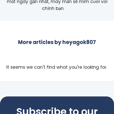
một ngày gần nhất, may mắn sẽ mỉm cười với
chính bạn.
More articles by
heyagok807
It seems we can't find what you're looking for.
Subscribe to our