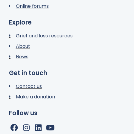
Online forums
Explore
Grief and loss resources
About
News
Get in touch
Contact us
Make a donation
Follow us