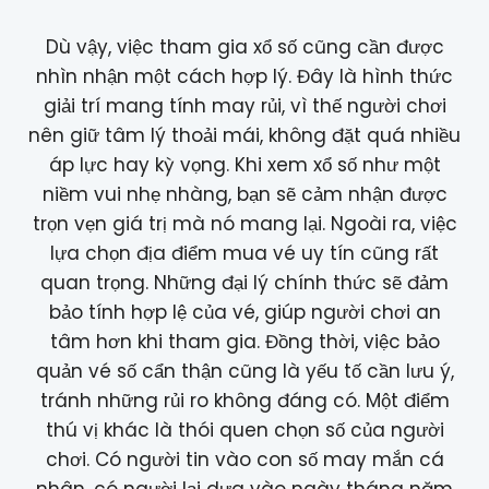
Dù vậy, việc tham gia xổ số cũng cần được
nhìn nhận một cách hợp lý. Đây là hình thức
giải trí mang tính may rủi, vì thế người chơi
nên giữ tâm lý thoải mái, không đặt quá nhiều
áp lực hay kỳ vọng. Khi xem xổ số như một
niềm vui nhẹ nhàng, bạn sẽ cảm nhận được
trọn vẹn giá trị mà nó mang lại. Ngoài ra, việc
lựa chọn địa điểm mua vé uy tín cũng rất
quan trọng. Những đại lý chính thức sẽ đảm
bảo tính hợp lệ của vé, giúp người chơi an
tâm hơn khi tham gia. Đồng thời, việc bảo
quản vé số cẩn thận cũng là yếu tố cần lưu ý,
tránh những rủi ro không đáng có. Một điểm
thú vị khác là thói quen chọn số của người
chơi. Có người tin vào con số may mắn cá