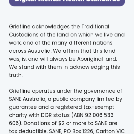
Griefline acknowledges the Traditional
Custodians of the land on which we live and
work, and of the many different nations
across Australia. We affirm that this land
was, is, and will always be Aboriginal land.
We stand with them in acknowledging this
truth.
Griefline operates under the governance of
SANE Australia, a public company limited by
guarantee and a registered tax-exempt
charity with DGR status (ABN 92 006 533
606). Donations of $2 or more to SANE are
tax deductible. SANE, PO Box 1226, Carlton VIC