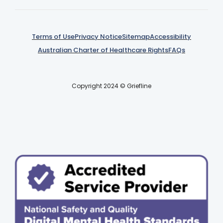
Terms of Use
Privacy Notice
Sitemap
Accessibility
Australian Charter of Healthcare Rights
FAQs
Copyright 2024 © Griefline