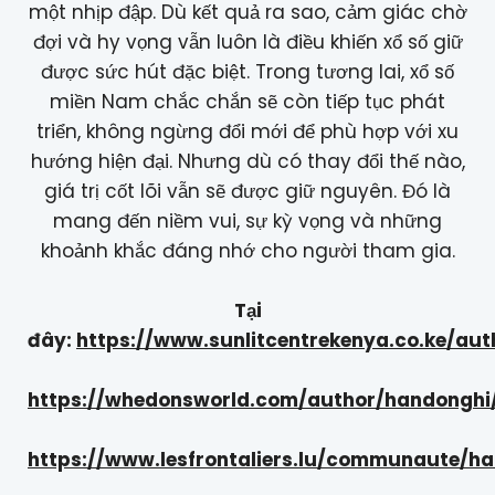
một nhịp đập. Dù kết quả ra sao, cảm giác chờ
đợi và hy vọng vẫn luôn là điều khiến xổ số giữ
được sức hút đặc biệt. Trong tương lai, xổ số
miền Nam chắc chắn sẽ còn tiếp tục phát
triển, không ngừng đổi mới để phù hợp với xu
hướng hiện đại. Nhưng dù có thay đổi thế nào,
giá trị cốt lõi vẫn sẽ được giữ nguyên. Đó là
mang đến niềm vui, sự kỳ vọng và những
khoảnh khắc đáng nhớ cho người tham gia.
Tại
đây:
https://www.sunlitcentrekenya.co.ke/au
https://whedonsworld.com/author/handonghi
https://www.lesfrontaliers.lu/communaute/h