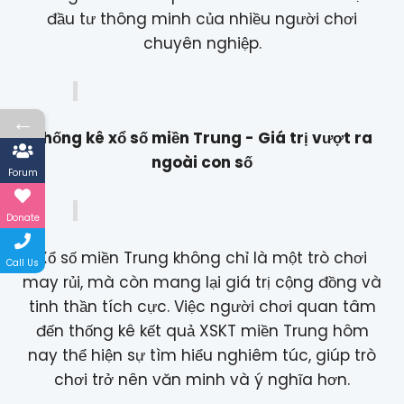
đầu tư thông minh của nhiều người chơi
chuyên nghiệp.
←
Thống kê xổ số miền Trung - Giá trị vượt ra
ngoài con số
Forum
Donate
Xổ số miền Trung không chỉ là một trò chơi
Call Us
may rủi, mà còn mang lại giá trị cộng đồng và
tinh thần tích cực. Việc người chơi quan tâm
đến thống kê kết quả XSKT miền Trung hôm
nay thể hiện sự tìm hiểu nghiêm túc, giúp trò
chơi trở nên văn minh và ý nghĩa hơn.