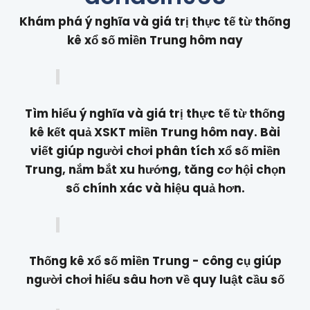
Khám phá ý nghĩa và giá trị thực tế từ thống
kê xổ số miền Trung hôm nay
Tìm hiểu ý nghĩa và giá trị thực tế từ thống
kê kết quả XSKT miền Trung hôm nay. Bài
viết giúp người chơi phân tích xổ số miền
Trung, nắm bắt xu hướng, tăng cơ hội chọn
số chính xác và hiệu quả hơn.
Thống kê xổ số miền Trung - công cụ giúp
người chơi hiểu sâu hơn về quy luật cầu số