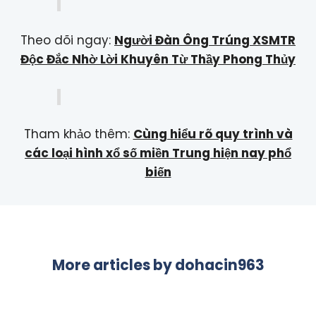
Theo dõi ngay:
Người Đàn Ông Trúng XSMTR
Độc Đắc Nhờ Lời Khuyên Từ Thầy Phong Thủy
Tham khảo thêm:
Cùng hiểu rõ quy trình và
các loại hình xổ số miền Trung hiện nay phổ
biến
More articles by
dohacin963