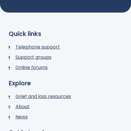
Quick links
Telephone support
Support groups
Online forums
Explore
Grief and loss resources
About
News