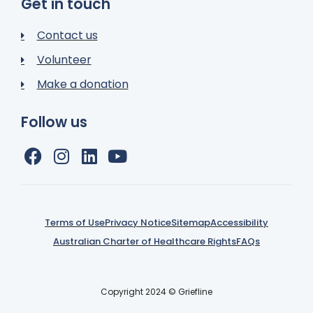
Get in touch
Contact us
Volunteer
Make a donation
Follow us
Terms of Use
Privacy Notice
Sitemap
Accessibility
Australian Charter of Healthcare Rights
FAQs
Copyright 2024 © Griefline